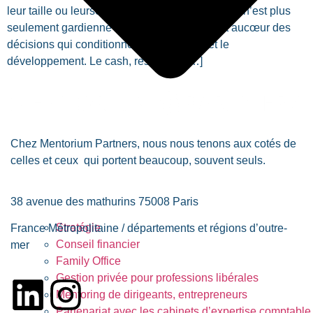
leur taille ou leursecteur. La direction financière n’est plus
seulement gardienne des équilibres : elle est aucœur des
décisions qui conditionnent la résilience et le
développement. Le cash, ressource […]
Chez
Mentorium Partners
, nous nous tenons aux cotés de
celles et ceux qui portent beaucoup, souvent seuls.
38 avenue des mathurins 75008 Paris
Stratégie
France Métropolitaine / départements et régions d’outre-
Conseil financier
mer
Family Office
Gestion privée pour professions libérales
Mentoring de dirigeants, entrepreneurs
Partenariat avec les cabinets d’expertise comptable