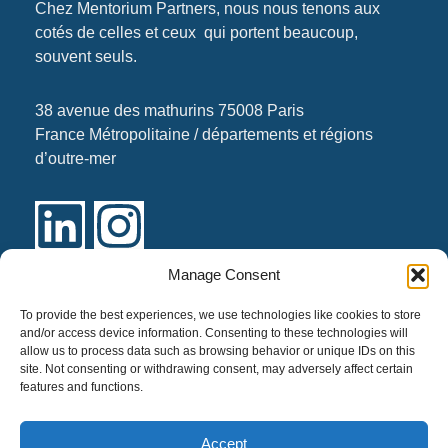
Chez
Mentorium Partners
, nous nous tenons aux
cotés de celles et ceux qui portent beaucoup,
souvent seuls.
38 avenue des mathurins 75008 Paris
France Métropolitaine / départements et régions
d’outre-mer
Manage Consent
Liens
To provide the best experiences, we use technologies like cookies to store
and/or access device information. Consenting to these technologies will
allow us to process data such as browsing behavior or unique IDs on this
Notre identité
site. Not consenting or withdrawing consent, may adversely affect certain
Nos services
features and functions.
Nous contacter
Accept